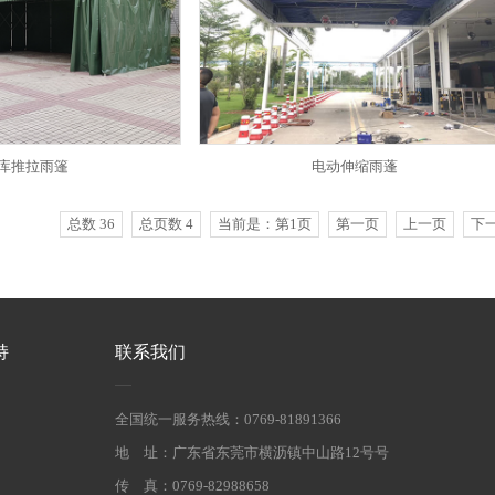
库推拉雨篷
电动伸缩雨蓬
总数 36
总页数 4
当前是：第1页
第一页
上一页
下
持
联系我们
全国统一服务热线：0769-81891366
地 址：广东省东莞市横沥镇中山路12号号
传 真：0769-82988658