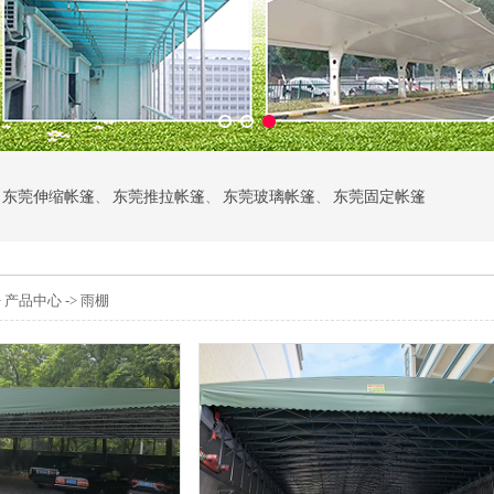
东莞伸缩帐篷
、
东莞推拉帐篷
、
东莞玻璃帐篷
、
东莞固定帐篷
>
产品中心
-> 雨棚