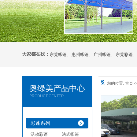
大家都在找：
东莞帐篷
、
惠州帐篷
、
广州帐篷
、
东莞彩蓬
、
您的位置:
首页
-
奥绿美产品中心
PRODUCT CENTER
彩蓬系列
活动彩蓬
法式帐篷