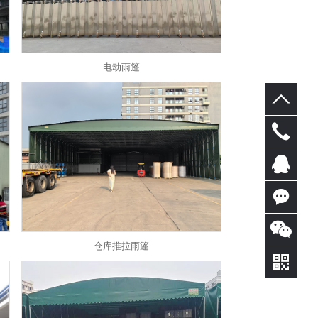
电动雨篷
0769-
81891
QQ客
366
服
在线
仓库推拉雨篷
咨询