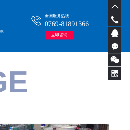
全国服务热线：
0769-81891366
RS
0769-
立即咨询
81891
QQ客
366
服
在线
GE
咨询