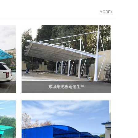
MORE+
城
光
雨
生
东城阳光板雨篷生产
拉
篷