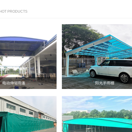
 HOT PRODUCTS
阳光
东
半雨
阳
棚
板
篷
产
电动伸缩雨蓬
阳光半雨棚
推拉
推
查看详情 >
帐篷
帐