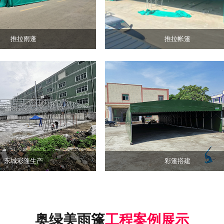
查看详情 >
推拉雨蓬
推拉帐篷
查看详情 >
查看详情 >
彩篷
阳
搭建
板
棚
东城彩蓬生产
彩篷搭建
奥绿美雨篷
工程案例展示