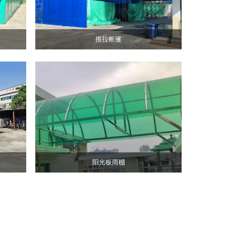
推拉帐篷
光
雨
阳光板雨棚