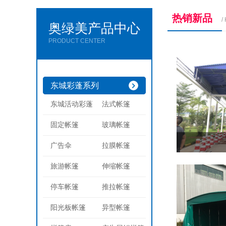
热销新品
/
奥绿美产品中心
PRODUCT CENTER
东城彩蓬系列
电动
伸缩
东城活动彩蓬
法式帐篷
雨蓬
固定帐篷
玻璃帐篷
广告伞
拉膜帐篷
旅游帐篷
伸缩帐篷
停车帐篷
推拉帐篷
阳光板帐篷
异型帐篷
推拉
查看详情 >
雨蓬