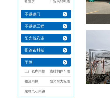
帐篷房
广告展销帐篷
不锈钢门
不锈钢工程
阳光板彩篷
帐篷布料板
查看详情 >
东城
彩蓬
雨棚
生产
工厂仓库雨棚
膜结构停车雨
物流雨棚
阳光耐力板雨
东城电动雨篷