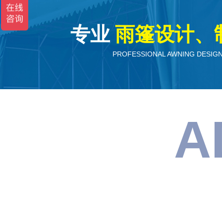
专业
雨篷设计、
PROFESSIONAL AWNING DESIGN
A