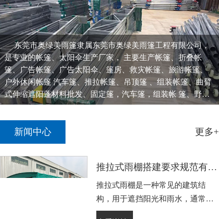
东莞市奥绿美雨篷隶属东莞市奥绿美雨篷工程有限公司，
是专业的帐篷、太阳伞生产厂家， 主要生产帐篷、折叠帐
篷、广告帐篷、广告太阳伞、篷房、救灾帐篷、旅游帐篷、
户外休闲帐篷 汽车篷、推拉帐篷、吊顶篷 、组装帐篷、曲臂
式伸缩遮阳蓬材料批发、固定篷，汽车篷，组装帐 篷、野营
帐篷、庭院伞、凉亭、广告太阳伞、中柱伞......
新闻中心
更多+
推拉式雨棚搭建要求规范有哪些
推拉式雨棚是一种常见的建筑结
构，用于遮挡阳光和雨水，通常用
于户外休闲区域、露台、花园等场