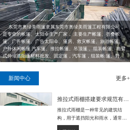
东莞市奥绿美雨篷隶属东莞市奥绿美雨篷工程有限公司，
是专业的帐篷、太阳伞生产厂家， 主要生产帐篷、折叠帐
篷、广告帐篷、广告太阳伞、篷房、救灾帐篷、旅游帐篷、
户外休闲帐篷 汽车篷、推拉帐篷、吊顶篷 、组装帐篷、曲臂
式伸缩遮阳蓬材料批发、固定篷，汽车篷，组装帐 篷、野营
帐篷、庭院伞、凉亭、广告太阳伞、中柱伞......
新闻中心
更多+
推拉式雨棚搭建要求规范有哪些
推拉式雨棚是一种常见的建筑结
构，用于遮挡阳光和雨水，通常用
于户外休闲区域、露台、花园等场