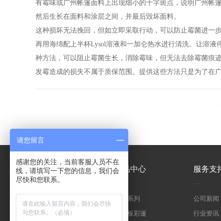
有霉味或广州帐篷面料上出现细小的十字斑点，说明广州帐
然后生长在面料和涂层之间，并最后毁坏面料。
这种损坏无法挽回，但如立即采取行动，可以防止霉菌进一
再用海绵配上半杯Lysol溶液和一加仑热水进行清洗。让
种方法，可以阻止霉菌生长，消除霉味，但无法去除霉菌痕
发霉造成的损失不属于质保范围。提供这些方法只是为了在
请您留言
感谢您的关注，当前客服人员不在
关于奥绿美
产品中心
服务支
线，请填写一下您的信息，我们会
尽快和您联系。
公司简介
彩蓬系列
公司新闻
荣誉资质
阳光板彩篷
行业资讯