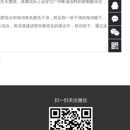
能生长繁殖。真菌实际上会穿过广州帐篷面料的聚氨酯涂层，
0769-
的肥皂水和海绵将其擦洗干净，然后用一块干净的海绵擦干。
81891
QQ客
热水混合，将溶液揉进那些看得见的霉点中，然后晾干。通过这
366
服
在线
。
咨询
]
扫一扫关注微信