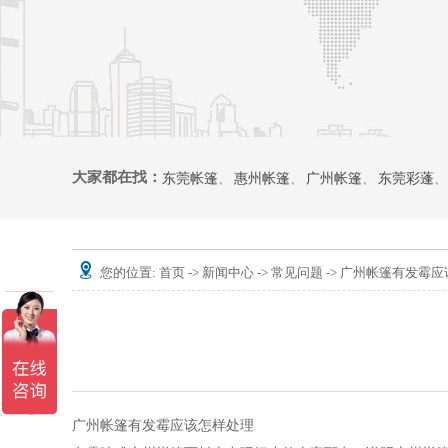
大家都在找：
东莞帐篷
、
惠州帐篷
、
广州帐篷
、
东莞彩蓬
、
您的位置:
首页
->
新闻中心
->
常见问题
-> 广州帐篷有发霉
广州帐篷有发霉应该怎样处理