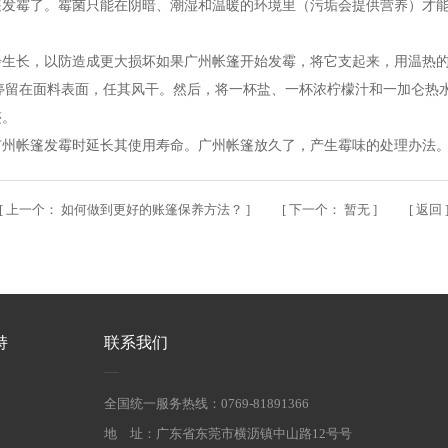
篷发霉了。霉菌只能在阴暗、潮湿和温暖的环境里（污垢会提供营养）才
步生长，以防造成更大损坏如果广州帐篷开始发霉，将它支起来，用温热
溶液停留在面料表面，任其风干。然后，将一杯盐、一杯浓柠檬汁和一加仑
迹。
广州帐篷发霉时延长其使用寿命。广州帐篷放久了，产生霉味的处理办法
[
上一个：
如何做到更好的账篷保养方法？
] [
下一个：
暂无
] [
返回
持
联系我们
全国统一服务热线：0769-81891366
地 址：广东省东莞市横沥镇中山路12号号